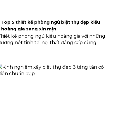
Top 5 thiết kế phòng ngủ biệt thự đẹp kiểu
hoàng gia sang xịn mịn
Thiết kế phòng ngủ kiểu hoàng gia với những
đường nét tinh tế, nội thất đẳng cấp cùng
không gian lộng lẫy chính là lựa chọn lý
tưởng, nhất là với những ai mong muốn sở
hữu không gian sống mang dấu ấn thượng
lưu. Để giúp bạn có thêm ý tưởng cho công
rình sắp tới, bài viết này sẽ giới thiệu đến bạn
top 5 thiết kế phòng ngủ biệt thự đẹp theo
phong cách hoàng gia để tham khảo, lựa
chọn.