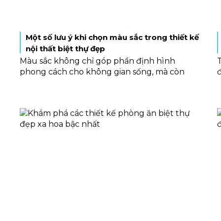
Một số lưu ý khi chọn màu sắc trong thiết kế
nội thất biệt thự đẹp
Màu sắc không chỉ góp phần định hình
phong cách cho không gian sống, mà còn
ảnh hưởng đến cảm nhận và tâm trạng của
con người. Tuy nhiên, việc lựa chọn màu sắc
không hề đơn giản như nhiều người nghĩ.
Dưới đây là một số điều quan trọng cần lưu ý,
để có thể ứng dụng các gam màu một cách
t
hiệu quả trong thiết kế nội thất biệt thự đẹp
mà bạn nên biết.