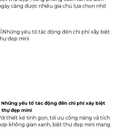
ngày càng được nhiều gia chủ lựa chọn nhờ
vẻ đẹp sang trọng, tinh tế cùng công năng sử
dụng tối ưu. Nếu bạn đang tìm kiếm một
thiết kế vừa tiện nghi vừa mang giá trị thẩm
mỹ cao, bài viết này sẽ giúp bạn hiểu rõ hơn
về các ưu điểm nổi trội, lợi ích cũng như
những lưu ý quan trọng không nên bỏ qua
khi xây dựng loại hình biệt thự này.
Những yếu tố tác động đến chi phí xây biệt
thự đẹp mini
Với thiết kế tinh gọn, tối ưu công năng và tích
hợp không gian xanh, biệt thự đẹp mini mang
lại cảm giác thư thái, yên bình ngay giữa lòng