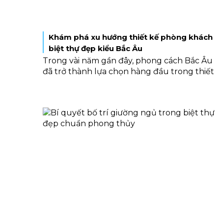
Khám phá xu hướng thiết kế phòng khách
biệt thự đẹp kiểu Bắc Âu
Trong vài năm gần đây, phong cách Bắc Âu
đã trở thành lựa chọn hàng đầu trong thiết
kế phòng khách biệt thự đẹp. Phong cách
này thu hút người nhìn bằng sự nhẹ nhàng,
thoáng đãng và cảm giác ấm cúng, biến
không gian tiếp khách trở thành nơi lý tưởng
để thư giãn và kết nối.