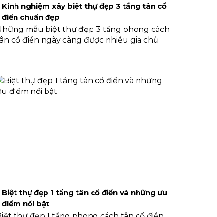
Kinh nghiệm xây biệt thự đẹp 3 tầng tân cổ
điển chuẩn đẹp
Những mẫu biệt thự đẹp 3 tầng phong cách
tân cổ điển ngày càng được nhiều gia chủ
yêu thích bởi sự sang trọng, đẳng cấp cùng
khả năng đáp ứng nhu cầu sinh hoạt cho gia
đình nhiều thế hệ. Trong bài viết này, chúng
tôi sẽ giới thiệu đến bạn những mẫu thiết kế
ấn tượng nhất, cùng những kinh nghiệm
thiết kế và thi công giúp bạn có được không
gian sống hoàn hảo.
Biệt thự đẹp 1 tầng tân cổ điển và những ưu
điểm nổi bật
Biệt thự đẹp 1 tầng phong cách tân cổ điển