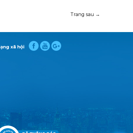
đô thị. Đặc biệt, chi phí xây dựng cũng hợp lý
hơn so với những căn biệt thự lớn truyền
thống. Bài viết dưới đây sẽ giúp bạn hiểu rõ
Trang sau →
hơn về loại hình biệt thự này, cũng như
những yếu tố ảnh hưởng đến chi phí thi công
mà bạn nên biết trước khi xây dựng.
ạng xã hội