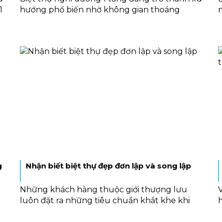
1
hướng phổ biến nhờ không gian thoáng
đãng, thiết kế tiện nghi và khả năng mang lại
trải nghiệm sống thư giãn tuyệt vời. Trong bài
viết này, chúng ta sẽ cùng khám phá một vài
bí quyết xây dựng biệt thự đẹp 1 tầng để
nghỉ dưỡng hoàn hảo, đồng thời tham khảo
u
các mẫu thiết kế đẹp, hiện đại và sang trọng
nhất bạn nhé!
g
Nhận biết biệt thự đẹp đơn lập và song lập
Những khách hàng thuộc giới thượng lưu
luôn đặt ra những tiêu chuẩn khắt khe khi
lựa chọn nơi an cư. Trong đó, biệt thự đẹp