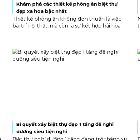
Khám phá các thiết kế phòng ăn biệt thự
đẹp xa hoa bậc nhất
Thiết kế phòng ăn không đơn thuần là việc
bài trí nội thất, mà còn là sự kết hợp hài hòa
giữa bố cục không gian, màu sắc và phong
cách tổng thể của căn nhà. Để giúp bạn có
thêm ý tưởng cho tổ ấm của mình, chúng tôi
sẽ chia sẻ một số mẫu thiết kế phòng ăn biệt
thự đẹp theo nhiều phong cách khác nhau,
a
phù hợp với mọi sở thích và nhu cầu sử dụng,
hãy cùng khám phá ngay thôi nào!
Bí quyết xây biệt thự đẹp 1 tầng để nghỉ
dưỡng siêu tiện nghi
à
Biệt thự nghỉ dưỡng 1 tầng đang trở thành xu