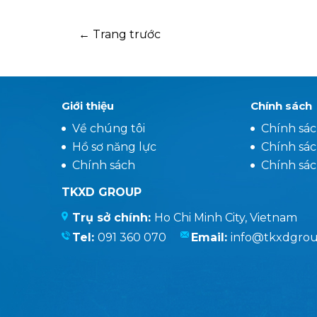
gũi với thiên nhiên. Cây xanh không chỉ man
lại bóng mát mà còn có ý nghĩa phong thủy,
giúp thu hút tài lộc, sinh khí tốt lành cho gia
← Trang trước
chủ. Vậy, nên chọn loại cây nào để vừa đảm
bảo tính thẩm mỹ, vừa tối ưu công năng và
phù hợp với phong thủy?
Giới thiệu
Chính sách
Về chúng tôi
Chính sá
Hồ sơ năng lực
Chính sác
Chính sách
Chính sá
TKXD GROUP
Trụ sở chính:
Ho Chi Minh City, Vietnam
Tel:
091 360 070
Email:
info@tkxdgro