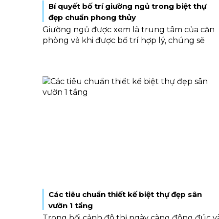
Bí quyết bố trí giường ngủ trong biệt thự
đẹp chuẩn phong thủy
Giường ngủ được xem là trung tâm của căn
phòng và khi được bố trí hợp lý, chúng sẽ
giúp gia chủ cảm thấy thoải mái, dễ chịu và
mang đến những điều may mắn, tốt lành.
Nếu bạn đang băn khoăn về cách bố trí
giường ngủ đúng chuẩn, bài viết này sẽ chia
sẻ chi tiết những nguyên tắc quan trọng,
giúp không gian phòng ngủ biệt thự đẹp vừ
ấn tượng vừa hợp phong thủy.
Các tiêu chuẩn thiết kế biệt thự đẹp sân
vườn 1 tầng
Trong bối cảnh đô thị ngày càng đông đúc v