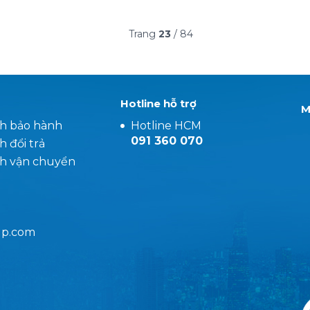
g
đơn lập và biệt thự song lập là hai loại hình
nhà ở cao cấp được đánh giá cao, nhờ khả
năng đáp ứng toàn diện các yêu cầu này. Với
Trang
23
/
84
thiết kế đẳng cấp, không gian rộng rãi và tiện
ích đa dạng, hai dòng sản phẩm này trở thành
lựa chọn lý tưởng cho những gia đình mong
muốn tận hưởng cuộc sống xa hoa và đẳng
Hotline hỗ trợ
cấp.
M
ch bảo hành
Hotline HCM
091 360 070
h đổi trả
ch vận chuyển
up.com