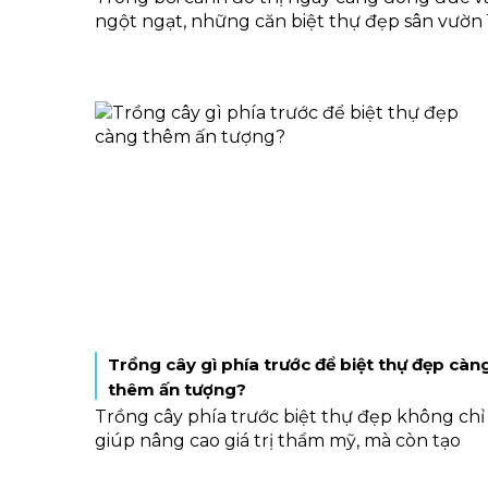
ngột ngạt, những căn biệt thự đẹp sân vườn 
tầng đang trở thành lựa chọn hàng đầu của
nhiều gia đình. Không chỉ mang lại không
gian sống gần gũi với thiên nhiên, kiểu nhà
này còn tối ưu sự tiện nghi và giúp các thành
viên gắn kết với nhau hơn. Hãy cùng khám
phá những ưu điểm nổi bật, cùng một số tiê
chuẩn thiết kế quan trọng của loại hình này
qua nội dung dưới đây bạn nhé!
Trồng cây gì phía trước để biệt thự đẹp càn
thêm ấn tượng?
Trồng cây phía trước biệt thự đẹp không chỉ
giúp nâng cao giá trị thẩm mỹ, mà còn tạo
nên không gian sống xanh, thư thái và gần